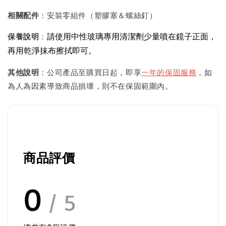
相關配件
：安裝零組件（塑膠塞＆螺絲釘）
請使用中性玻璃專用清潔劑少量噴在鏡子正面，
保養說明
：
再用乾淨抹布擦拭即可。
其他說明
：公司產品至購買日起，即享
一年的保固服務
，如
為人為因素導致商品損壞，則不在保固範圍內。
商品評價
0
/ 5