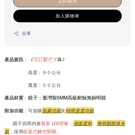
立即購買
加入購物車
分享
《
可訂製尺寸
📝》
產品資訊
：
高度：９０公分
寬度：５０公分
鏡子：臺灣製5MM高級耐蝕無銅明鏡
產品材質
：
附加功能
：可加購
除霧功能
及
時間溫度功能
鏡子四周內嵌
最新 LED燈條
，
側面柔和
、
無明顯燈珠光
斑
，採用
鏡面式觸控開關
。