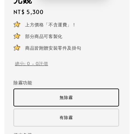
Regular
NT$ 5,300
price
上方價格「不含運費」！
部分商品可客製化
商品皆附贈安裝零件及掛勾
總分:
0
-
0
評價
除霧功能
無除霧
有除霧