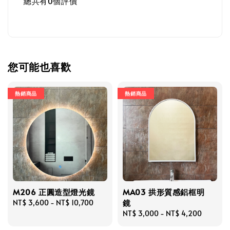
總共有
0
個評價
您可能也喜歡
熱銷商品
熱銷商品
M206 正圓造型燈光鏡
MA03 拱形質感鋁框明
鏡
Regular
NT$ 3,600
-
NT$ 10,700
price
Regular
NT$ 3,000
-
NT$ 4,200
price