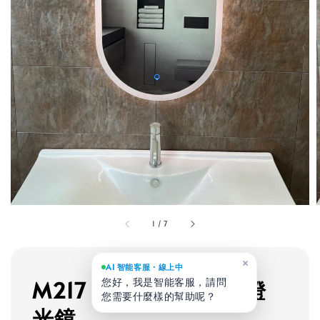
1
/
7
×
AI 智能客服・線上中
M217 雙頭圓磨砂造型燈
您好，我是智能客服，請問
您需要什麼樣的幫助呢？
光鏡