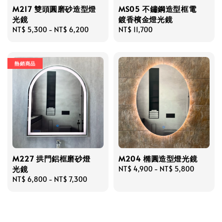
M217 雙頭圓磨砂造型燈
MS05 不鏽鋼造型框電
光鏡
鍍香檳金燈光鏡
Regular
NT$ 5,300
-
NT$ 6,200
Regular
NT$ 11,700
price
price
熱銷商品
M227 拱門鋁框磨砂燈
M204 橢圓造型燈光鏡
光鏡
Regular
NT$ 4,900
-
NT$ 5,800
Regular
NT$ 6,800
-
NT$ 7,300
price
price