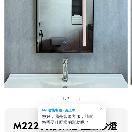
1
/
7
×
AI 智能客服・線上中
您好，我是智能客服，請問
您需要什麼樣的幫助呢？
M222 方形鋁框L型磨砂燈