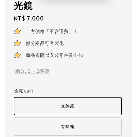
光鏡
Regular
NT$ 7,000
price
上方價格「不含運費」！
部分商品可客製化
商品皆附贈安裝零件及掛勾
總分:
0
-
0
評價
除霧功能
無除霧
有除霧