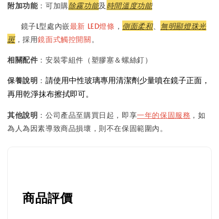
附加功能
：可加購
除霧功能
及
時間溫度功能
鏡子L型處內嵌
最新 LED燈條
，
側面柔和
、
無明顯燈珠光
斑
，採用
鏡面式觸控開關
。
相關配件
：安裝零組件（塑膠塞＆螺絲釘）
請使用中性玻璃專用清潔劑少量噴在鏡子正面，
保養說明
：
再用乾淨抹布擦拭即可。
其他說明
：公司產品至購買日起，即享
一年的保固服務
，如
為人為因素導致商品損壞，則不在保固範圍內。
商品評價