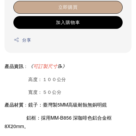
立即購買
加入購物車
分享
《
可訂製尺寸
📝》
產品資訊
：
高度：１００公分
寬度：５０公分
鏡子：臺灣製5MM高級耐蝕無銅明鏡
產品材質
：
鋁框：採用MM-B856 深咖啡色鋁合金框
8X20mm。