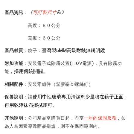
《
可訂製尺寸
📝》
產品資訊
：
高度：８０公分
寬度：６０公分
臺灣製5MM高級耐蝕無銅明鏡
產品材質
：鏡子：
附加功能
：安裝電子式除霧裝置(110V電源)，具有除霧功
，採用傳統開關
能
。
相關配件
：安裝零組件（塑膠塞＆螺絲釘）
請使用中性玻璃專用清潔劑少量噴在鏡子正面，
保養說明
：
再用乾淨抹布擦拭即可。
其他說明
：公司產品至購買日起，即享
一年的保固服務
，如
為人為因素導致商品損壞，則不在保固範圍內。