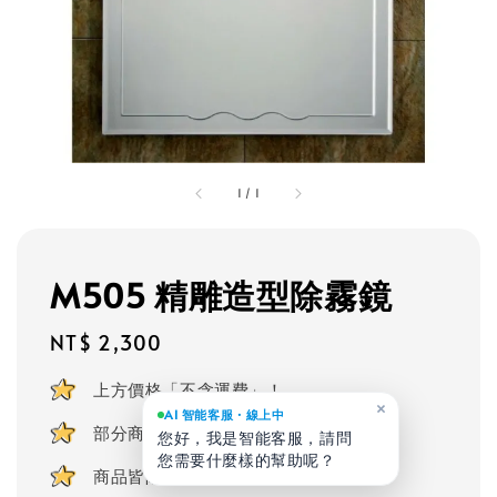
1
/
1
M505 精雕造型除霧鏡
Regular
NT$ 2,300
price
上方價格「不含運費」！
×
AI 智能客服・線上中
部分商品可客製化
您好，我是智能客服，請問
您需要什麼樣的幫助呢？
商品皆附贈安裝零件及掛勾