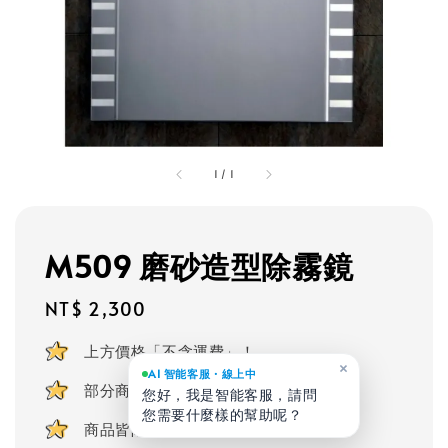
1
/
1
M509 磨砂造型除霧鏡
Regular
NT$ 2,300
price
上方價格「不含運費」！
×
AI 智能客服・線上中
部分商品可客製化
您好，我是智能客服，請問
您需要什麼樣的幫助呢？
商品皆附贈安裝零件及掛勾