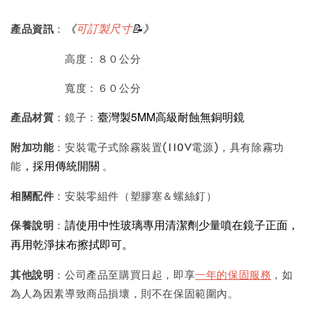
《
可訂製尺寸
📝》
產品資訊
：
高度：８０公分
寬度：６０公分
臺灣製5MM高級耐蝕無銅明鏡
產品材質
：鏡子：
附加功能
：安裝電子式除霧裝置(110V電源)，具有除霧功
，採用傳統開關
能
。
相關配件
：安裝零組件（塑膠塞＆螺絲釘）
請使用中性玻璃專用清潔劑少量噴在鏡子正面，
保養說明
：
再用乾淨抹布擦拭即可。
其他說明
：公司產品至購買日起，即享
一年的保固服務
，如
為人為因素導致商品損壞，則不在保固範圍內。