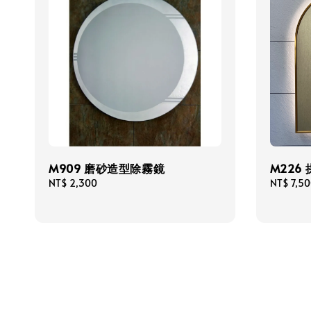
M909 磨砂造型除霧鏡
M226
Regular
NT$ 2,300
Regular
NT$ 7,5
price
price