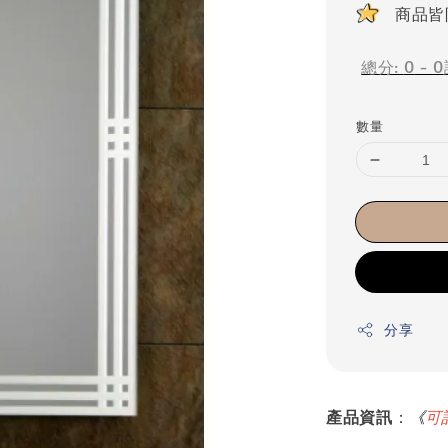
商品皆
總分:
0
-
0
數量
分享
產品資訊
：
《
可