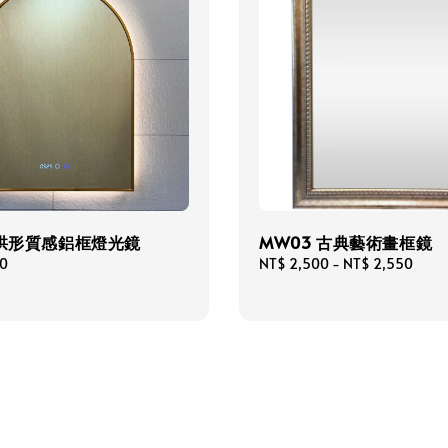
 拱形質感鋁框燈光鏡
MW03 古典藝術畫框鏡
00
Regular
NT$ 2,500
-
NT$ 2,550
price