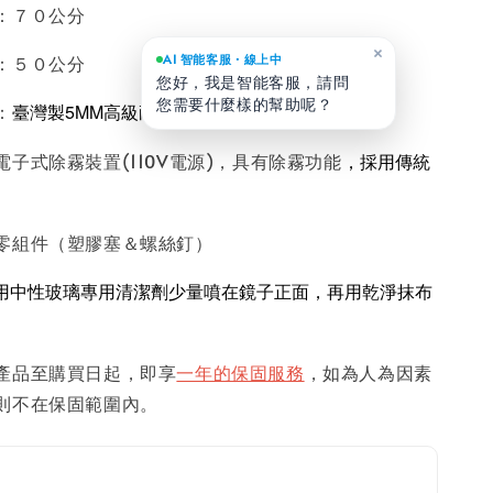
０公分
×
AI 智能客服・線上中
０公分
您好，我是智能客服，請問
您需要什麼樣的幫助呢？
：
臺灣製5MM高級耐蝕無銅明鏡
電子式除霧裝置(110V電源)，具有除霧功能
，採用傳統
零組件（塑膠塞＆螺絲釘）
用中性玻璃專用清潔劑少量噴在鏡子正面，再用乾淨抹布
產品至購買日起，即享
一年的保固服務
，如為人為因素
則不在保固範圍內。