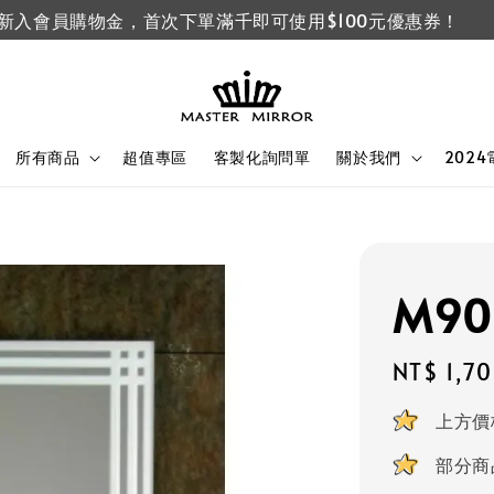
新入會員購物金，首次下單滿千即可使用$100元優惠券！
所有商品
超值專區
客製化詢問單
關於我們
202
M9
Regular
NT$ 1,7
price
上方價
部分商