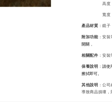
高度：７
寬度：５
產品材質
：鏡子
附加功能
：安裝
開關
。
相關配件
：安裝
保養說明
：
請使
擦拭即可。
其他說明
：公司
導致商品損壞，