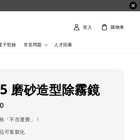
登入
購物車
4電子型錄
常見問題
人才招募
05 磨砂造型除霧鏡
00
格「不含運費」！
品可客製化