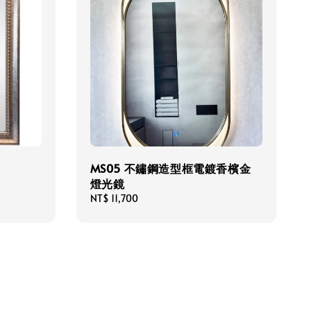
MS05 不鏽鋼造型框電鍍香檳金
燈光鏡
Regular
NT$ 11,700
price