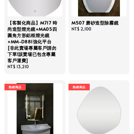
【客製化商品】M717 時
M507 磨砂造型除霧鏡
尚造型燈光鏡+MA05四
Regular
NT$ 2,100
圓角方形鋁框燈光鏡
price
+MM-D881強化平台
[非此賣場專屬客戶請勿
下單!該賣場已包含專屬
客戶運費]
Regular
NT$ 13,210
price
熱銷商品
熱銷商品