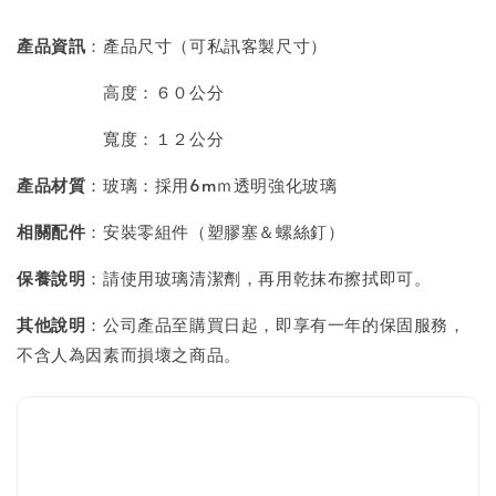
產品資訊
：產品尺寸（可私訊客製尺寸）
高度：６０公分
寬度：１２公分
產品材質
：玻璃：採用6mｍ透明強化玻璃
相關配件
：安裝零組件（塑膠塞＆螺絲釘）
保養說明
：請使用玻璃清潔劑，再用乾抹布擦拭即可。
其他說明
：公司產品至購買日起，即享有一年的保固服務，
不含人為因素而損壞之商品。