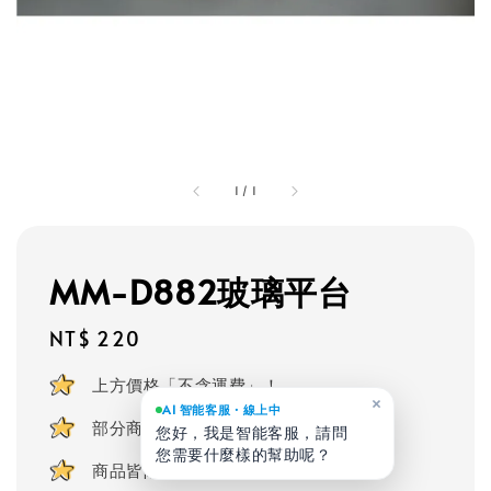
1
/
1
MM-D882玻璃平台
Regular
NT$ 220
price
上方價格「不含運費」！
×
AI 智能客服・線上中
部分商品可客製化
您好，我是智能客服，請問
您需要什麼樣的幫助呢？
商品皆附贈安裝零件及掛勾